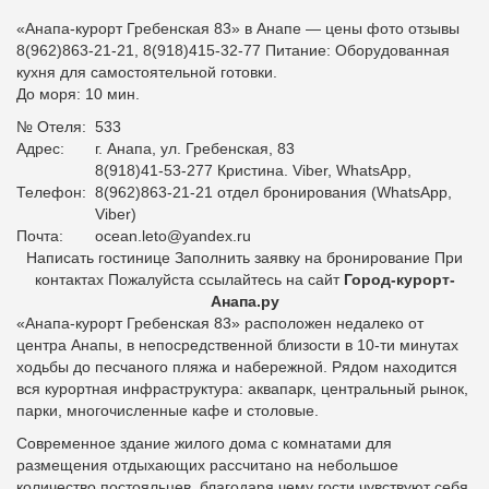
«Анапа-курорт Гребенская 83» в Анапе — цены фото отзывы
8(962)863-21-21, 8(918)415-32-77
Питание:
Оборудованная
кухня для самостоятельной готовки.
До моря: 10 мин.
№ Отеля:
533
Адрес:
г. Анапа, ул. Гребенская, 83
8(918)41-53-277 Кристина. Viber, WhatsApp,
Телефон:
8(962)863-21-21 отдел бронирования (WhatsApp,
Viber)
Почта:
ocean.leto@yandex.ru
Написать гостинице Заполнить заявку на бронирование При
контактах Пожалуйста ссылайтесь на сайт
Город-курорт-
Анапа.ру
«Анапа-курорт Гребенская 83»
расположен недалеко от
центра Анапы, в непосредственной близости в 10-ти минутах
ходьбы до песчаного пляжа и набережной. Рядом находится
вся курортная инфраструктура: аквапарк, центральный рынок,
парки, многочисленные кафе и столовые.
Современное здание жилого дома с комнатами для
размещения отдыхающих рассчитано на небольшое
количество постояльцев, благодаря чему гости чувствуют себя