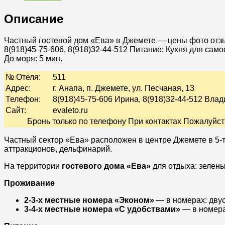
Описание
Частный гостевой дом «Ева» в Джемете — цены фото от
8(918)45-75-606, 8(918)32-44-512
Питание:
Кухня для само
До моря: 5 мин.
№ Отеля:
511
Адрес:
г. Анапа, п. Джемете, ул. Песчаная, 13
Телефон:
8(918)45-75-606 Ирина, 8(918)32-44-512 Влад
Сайт:
evaleto.ru
Бронь только по телефону При контактах Пожалуйст
Частный сектор «Ева» расположен в центре Джемете в 5-т
аттракционов, дельфинарий.
На территории
гостевого дома «Ева»
для отдыха: зелены
Проживание
2-3-х местные номера «Эконом»
— в номерах: двус
3-4-х местные номера «С удобствами»
— в номерах