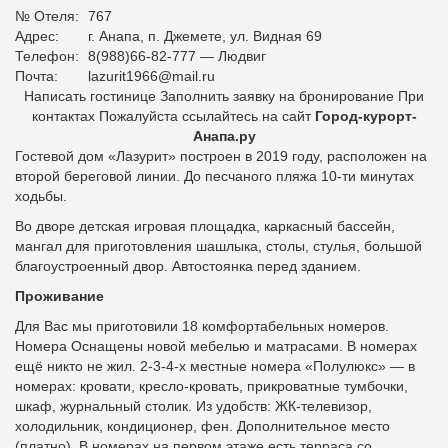
№ Отеля:
767
Адрес:
г. Анапа, п. Джемете, ул. Видная 69
Телефон:
8(988)66-82-777 — Людвиг
Почта:
lazurit1966@mail.ru
Написать гостинице Заполнить заявку на бронирование При
контактах Пожалуйста ссылайтесь на сайт
Город-курорт-
Анапа.ру
Гостевой дом «Лазурит» построен в 2019 году, расположен на
второй береговой линии. До песчаного пляжа 10-ти минутах
ходьбы.
Во дворе детская игровая площадка, каркасный бассейн,
мангал для приготовления шашлыка, столы, стулья, большой
благоустроенный двор. Автостоянка перед зданием.
Проживание
Для Вас мы приготовили 18 комфортабельных номеров.
Номера Оснащены новой мебелью и матрасами. В номерах
ещё никто не жил. 2-3-4-х местные номера «Полулюкс» — в
номерах: кровати, кресло-кровать, прикроватные тумбочки,
шкаф, журнальный столик. Из удобств: ЖК-телевизор,
холодильник, кондиционер, фен. Дополнительное место
(платно). В номерах на первом этаже есть терраса со