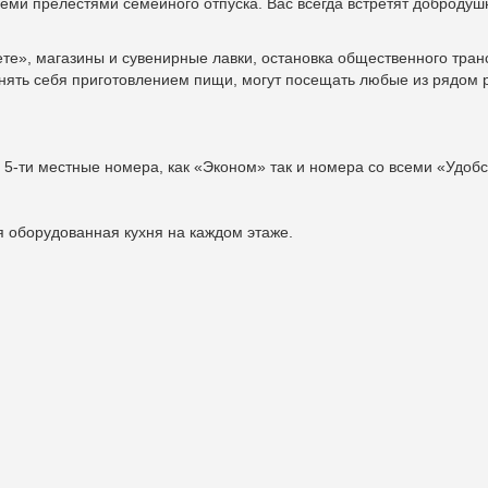
семи прелестями семейного отпуска.
Вас всегда встретят добродуш
», магазины и сувенирные лавки, остановка общественного трансп
ять себя приготовлением пищи, могут посещать любые из рядом 
и 5-ти местные номера, как «Эконом» так и номера со всеми «Удоб
 оборудованная кухня на каждом этаже.