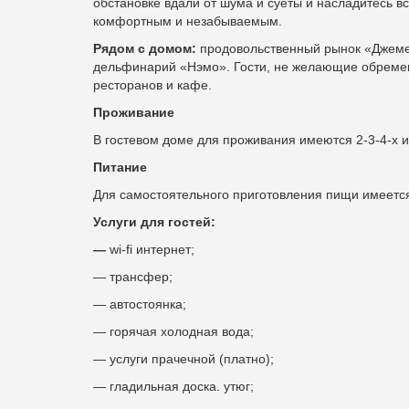
обстановке вдали от шума и суеты и насладитесь в
комфортным и незабываемым.
Рядом с домом:
продовольственный рынок «Джемете
дельфинарий «Нэмо». Гости, не желающие обремен
ресторанов и кафе.
Проживание
В гостевом доме для проживания имеются
2-3-4-х 
Питание
Для самостоятельного приготовления пищи имеется
Услуги для гостей:
—
wi-fi интернет;
— трансфер;
— автостоянка;
— горячая холодная вода;
— услуги прачечной (платно);
— гладильная доска. утюг;