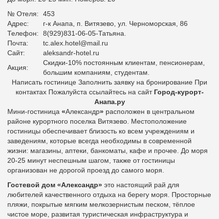
№ Отеля:
453
Адрес:
г-к Анапа, п. Витязево, ул. Черноморская, 86
Телефон:
8(929)831-06-05-Татьяна.
Почта:
tc.alex.hotel@mail.ru
Сайт:
aleksandr-hotel.ru
Скидки-10% постоянным клиентам, пенсионерам,
Акция:
большим компаниям, студентам.
Написать гостинице Заполнить заявку на бронирование При
контактах Пожалуйста ссылайтесь на сайт
Город-курорт-
Анапа.ру
Мини-гостиница
«
Александр
»
расположен в центральном
районе курортного поселка Витязево. Местоположение
гостиницы обеспечивает близость ко всем учреждениям и
заведениям, которые всегда необходимы в современной
жизни: магазины, аптеки, банкоматы, кафе и прочее.
До моря
20-25 минут неспешным шагом, также от гостиницы
организован не дорогой проезд до самого моря.
Гостевой дом «Александр»
это
настоящий рай для
любителей качественного отдыха на берегу моря. Просторные
пляжи, покрытые мягким мелкозернистым песком, тёплое
чистое море, развитая туристическая инфраструктура и