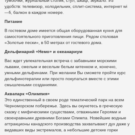
тумбочки, журнальный столик, стул, шкаф, зеркало. Из
удобств: телевизор, холодильник, сплит-система, интернет
wi
—
fi
, балкон в каждом номере.
Питание
В гостевом доме имеется общая оборудованная кухня для
самостоятельного приготовления пищи. Рядом столовая
«Золотые пески», в 50 метрах от гостевого дома.
Дельфинарий «Немо» и океанариум
Вас ждет увлекательная встреча с забавными морскими
львами, смелым и веселым белым китенком и, конечно,
умными дельфинами. При желании Вы сможете пройти курс
дельфинотерапии или просто покупаться вместе с этими
смышлеными созданиями.
Аквапарк «Олимпия»
Это единственный в своем роде тематический парк на всем
Черноморском побережье. Здесь вы окунетесь в греческую
сказку с мифическими существами, отважными Героями и
своенравными древними Богами Олимпа. Новейшие водные
аттракционы канадского производства захватывают дух даже у
видавших виды экстремалов, а небольшие детские горки