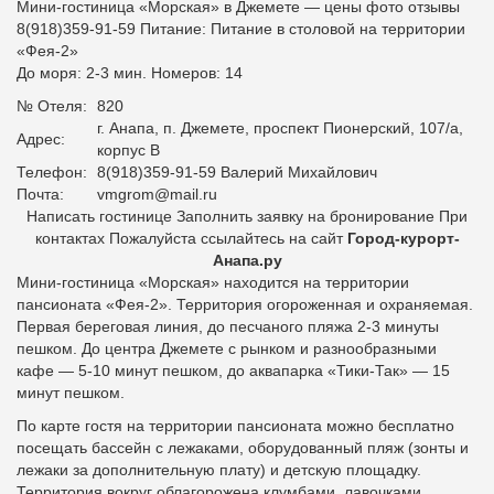
Мини-гостиница «Морская» в Джемете — цены фото отзывы
8(918)359-91-59
Питание:
Питание в столовой на территории
«Фея-2»
До моря: 2-3 мин. Номеров: 14
№ Отеля:
820
г. Анапа, п. Джемете, проспект Пионерский, 107/а,
Адрес:
корпус В
Телефон:
8(918)359-91-59 Валерий Михайлович
Почта:
vmgrom@mail.ru
Написать гостинице Заполнить заявку на бронирование При
контактах Пожалуйста ссылайтесь на сайт
Город-курорт-
Анапа.ру
Мини-гостиница «Морская» находится на территории
пансионата «Фея-2». Территория огороженная и охраняемая.
Первая береговая линия, до песчаного пляжа 2-3 минуты
пешком. До центра Джемете с рынком и разнообразными
кафе — 5-10 минут пешком, до аквапарка «Тики-Так» — 15
минут пешком.
По карте гостя на территории пансионата можно бесплатно
посещать бассейн с лежаками, оборудованный пляж (зонты и
лежаки за дополнительную плату) и детскую площадку.
Территория вокруг облагорожена клумбами, лавочками,