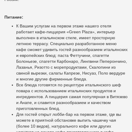
Питание:
К Вашим услугам на первом этаже нашего отеля
работает кафе-пиццерия «Green Plaza», интерьер
выполнен в итальянском стиле, имеет просторную
летнюю террасу. Специально разработанное меню
кафе сможет удивить гостей разнообразием итальянских
и европейских блюд: паста Феттучини, спагетти
Болоньезе, спагетти Карбонаро, Лингвини Пеперончино,
Лазанья, Ризотто с морепродуктами, Скалопини из
свиной вырезки, салаты Капрезе, Нисуаз, Поло вердуре
и многие другие фирменные блюда.
Все блюда готовятся по рецептуре итальянского шеф
повара с использованием итальянских продуктов и
ингредиентов. А пиццерия самая популярная в Витязево
и Анапе, и славится разнообразием и качеством
приготовленных блюд.
Для гостей открыт лобби-бар на первом этаже, где вы
можете в приятной обстановке выпить чашечку чая
(более 10 видов), натурального кофе или других