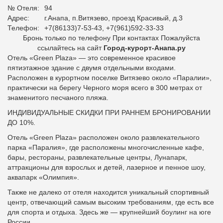
№ Отеля:
94
Адрес:
г.Анапа, п.Витязево, проезд Красивый, д.3
Телефон:
+7(86133)7-53-43, +7(961)592-33-33
Бронь только по телефону При контактах Пожалуйста
ссылайтесь на сайт
Город-курорт-Анапа.ру
Отель «Green Plaza» — это современное красивое
пятиэтажное здание с двумя отдельными входами.
Расположен в курортном поселке Витязево около «Паралии»,
практически на берегу Черного моря всего в 300 метрах от
знаменитого песчаного пляжа.
ИНДИВИДУАЛЬНЫЕ СКИДКИ ПРИ РАННЕМ БРОНИРОВАНИИ
ДО 10%.
Отель «Green Plaza» расположен около развлекательного
парка «Паралия», где расположены многочисленные кафе,
бары, рестораны, развлекательные центры, Лунапарк,
аттракционы для взрослых и детей, лазерное и пенное шоу,
аквапарк «Олимпия».
Также не далеко от отеля находится уникальный спортивный
центр, отвечающий самым высоким требованиям, где есть все
для спорта и отдыха. Здесь же — крупнейший боулинг на юге
России.