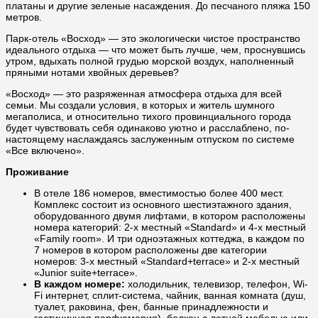
платаны и другие зеленые насаждения. До песчаного пляжа 150
метров.
Парк-отель «Восход» — это экологически чистое пространство
идеального отдыха — что может быть лучше, чем, проснувшись
утром, вдыхать полной грудью морской воздух, наполненный
пряными нотами хвойных деревьев?
«Восход» — это разряженная атмосфера отдыха для всей
семьи. Мы создали условия, в которых и житель шумного
мегаполиса, и относительно тихого провинциального города
будет чувствовать себя одинаково уютно и расслаблено, по-
настоящему наслаждаясь заслуженным отпуском по системе
«Все включено».
Проживание
В отеле 186 номеров, вместимостью более 400 мест.
Комплекс состоит из основного шестиэтажного здания,
оборудованного двумя лифтами, в котором расположены
номера категорий: 2-х местный «Standard» и 4-х местный
«Family room». И три одноэтажных коттеджа, в каждом по
7 номеров в котором расположены две категории
номеров: 3-х местный «Standard+terrace» и 2-х местный
«Junior suite+terrace».
В каждом номере:
холодильник, телевизор, телефон, Wi-
Fi интернет, сплит-система, чайник, ванная комната (душ,
туалет, раковина, фен, банные принадлежности и