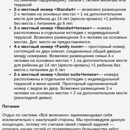
гостиничная парфюмерия), балкон с летней мебелью или
террасой.
2-х местный номер «Standart»
—
возможно размещение
2-х человек на основных местах + 1 на дополнительном
месте для ребенка до 14 лет (кресло-кровать) +1 ребенка
без места с питанием до 6 лет.
3-х местный номер «Standart+terrace»
— номера
расположены в отдельном коттедже с индивидуальной
террасой. Возможно размещение 3-х человек на основных
местах. Доп. место не предоставляется.
4-х местный номер «Family room»
— просторный номер,
состоящий их двух комнат, соединенных общей дверью
между номерами. Возможно размещение семьи 4-х
человек на основных местах + 1 на дополнительном месте
для ребенка до 14 лет (кресло-кровать) +1 ребенка без
места с питанием до 6 лет.
2-х местный номер «Junior suite+terrace»
— номера
расположены в отдельном коттедже с индивидуальной
террасой и мини кухней. Просторный однокомнатный
номер с видом во двор. Возможно размещение 2-х
человек на основных местах + 2 на дополнительном месте
(раскладной диван).
Питание
Отдых по системе «Всё включено» зарекомендовал себя
исключительно с наилучшей стороны. Мы проповедуем данную
концепцию, потому что считаем своей главной задачей —
оградить наших гостей от подавляющего большинства забот.