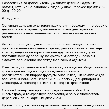
Развлечения за дополнительную плату: детские надувные
батуты, катание на бананах и гидроциклах. Рабочее время: с 8-
00 до 20-00.
Для детей
Основная целевая аудитория парк-отеля «Восход» — то семьи с
детьми. У нас созданы идеальные условия для отдыха и
развлечений наших маленьких, а потому — самых важных
гостей.
Детские площадки, увлекательные и развивающие активы с
профессиональными аниматорами, детская комната, мастер-
классы, подвижные игры и многое другое ни на минуту не
позволят вашему ребенку заскучать в «Восходе», пока вы
сможете полноценно наслаждаться вашим отдыхом.
В шаговой доступности и в 10-ти минутах езды на общественном
транспорте находятся одни из лучших объектов
развлекательной инфраструктуры Анапы: водный комплекс для
всей семьи Bora-Bora Beach Club, Анапский Дельфинарий и
Океанариум, аквапарк «Тики-Так», парк аттракционов.
Сам же Пионерский проспект представляет собой 15-
километровую комфортную прогулочную зону с множеством
деревьев и ландшафтным дизайном.
Кроме того, у нас очень привлекательные финансовые условия: