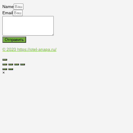
Name
Email
Отправить
© 2020
https://otel-anapa.ru/
×