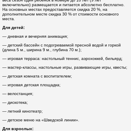
весь сезон один ребёнок в номере до 10 лет (9 лет
включительно) размещается и питается абсолютно бесплатно.
На основных местах предоставляется скидка 20 %, на
дополнительном месте скидка 30 % от стоимости основного
места.
Для детей:
— дневная и вечерняя анимация;
— детский бассейн с подогреваемой пресной водой и горкой
(длина 5 м., ширина 9 м., глубина 70 м.);
— игровая терраса: настольный теннис, аэрохоккей, бильярд;
— мастер-классы, настольные игры, развивающие игры, квесты;
— детская комната с воспитателем;
— игровая детская площадка;
— велостанция;
— дискотека;
—
летний кинотеатр;
— детское меню на «Шведской линии».
Для взрослых: