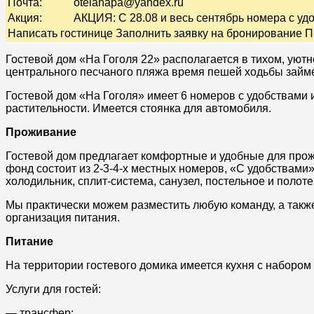
Почта:
otelanapa@yandex.ru
Акция:
АКЦИЯ: С 28.08 и весь сентябрь номера с удоб
Написать гостинице Заполнить заявку на бронирование П
Гостевой дом «На Гоголя 22» располагается в тихом, уют
центрального песчаного пляжа время пешей ходьбы займет
Гостевой дом «На Гоголя» имеет 6 номеров с удобствами 
растительности.
Имеется стоянка для автомобиля.
Проживание
Гостевой дом предлагает комфортные и удобные для прож
фонд состоит из 2-3-4-х местных номеров, «
С удобствами
холодильник, сплит-система, санузел, постельное и полоте
Мы практически можем разместить любую команду, а такж
организация питания.
Питание
На территории гостевого домика имеется кухня с набором 
Услуги для гостей:
— трансфер;